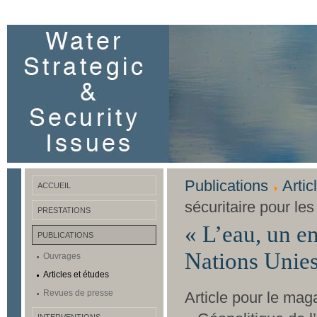
Publications
Artic
ACCUEIL
sécuritaire pour le
PRESTATIONS
« L’eau, un en
PUBLICATIONS
Nations Unies
Ouvrages
Articles et études
Revues de presse
Article pour le mag