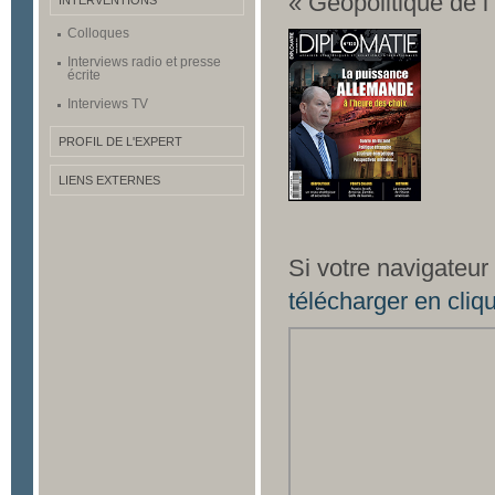
« Géopolitique de l
INTERVENTIONS
Colloques
Interviews radio et presse
écrite
Interviews TV
PROFIL DE L'EXPERT
LIENS EXTERNES
Si votre navigateur
télécharger en cliqu