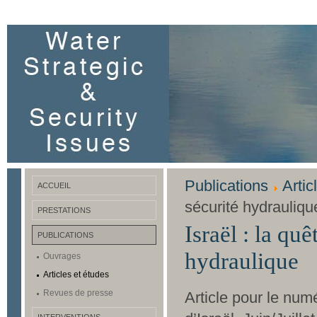
Publications
Artic
ACCUEIL
sécurité hydrauliqu
PRESTATIONS
Israël : la qu
PUBLICATIONS
hydraulique
Ouvrages
Articles et études
Revues de presse
Article pour le num