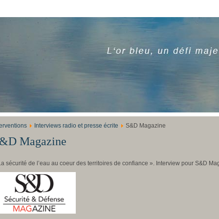
terventions
Interviews radio et presse écrite
S&D Magazine
&D Magazine
La sécurité de l’eau au coeur des territoires de confiance ». Interview pour S&D Maga