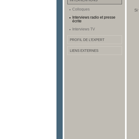
INTERVENTIONS
Colloques
Si
Interviews radio et presse
écrite
Interviews TV
PROFIL DE L'EXPERT
LIENS EXTERNES