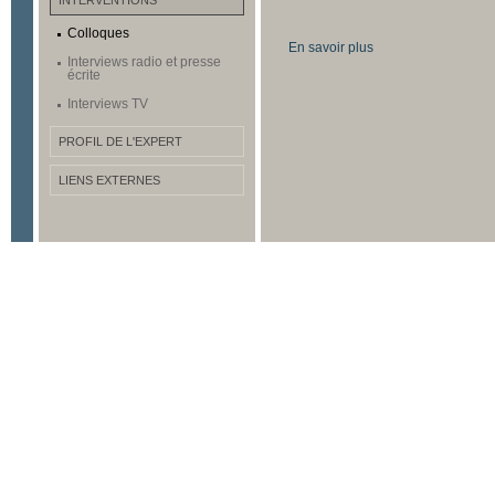
INTERVENTIONS
Colloques
En savoir plus
Interviews radio et presse
écrite
Interviews TV
PROFIL DE L'EXPERT
LIENS EXTERNES