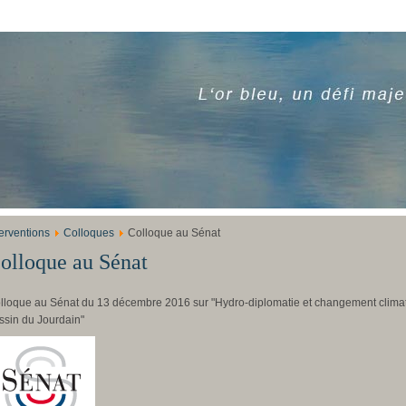
terventions
Colloques
Colloque au Sénat
olloque au Sénat
lloque au Sénat du 13 décembre 2016 sur "Hydro-diplomatie et changement climati
ssin du Jourdain"