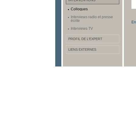
INTERVENTIONS
Colloques
Interviews radio et presse
écrite
En
Interviews TV
PROFIL DE L'EXPERT
LIENS EXTERNES